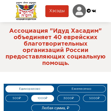
Хэсэды
Ассоциация "Идуд Хасадим"
объединяет 40 еврейских
благотворительных
организаций России
предоставляющих социальную
помощь.
Единоразово
Ежемесячно
500₽
1000₽
3000₽
5000₽