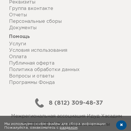
Реквизиты
Группа вконтакте
Отчеты
Персональные сборы
Документы
Помощь
Услуги
Условия использования
Оплата
Публичная оферта
Политика обработки данных
Вопросы и ответы
Программы Фонда
8 (812) 309-48-37
Межрегиональная ассоциация Идуд Хасадим
Мы используем cookie-файлы для сбора информации.
© 2006-2026. Все права защищены
Пожалуйста, ознакомьтесь с
разделом
.