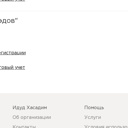
эдов"
егистрации
говый учет
Идуд Хасадим
Помощь
Об организации
Услуги
Контакты
Условия использо