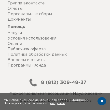
Группа вконтакте
Отчеты
Персональные сборы
Документы
Помощь
Услуги
Условия использования
Оплата
Публичная оферта
Политика обработки данных
Вопросы и ответы
Программы Фонда
8 (812) 309-48-37
Межрегиональная ассоциация Идуд Хасадим
Мы используем cookie-файлы для сбора информации.
© 2006-2026. Все права защищены
Пожалуйста, ознакомьтесь с
разделом
.